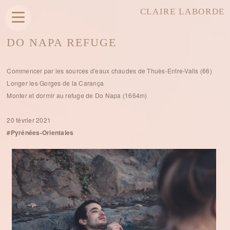
CLAIRE LABORDE
DO NAPA REFUGE
Commencer par les sources d'eaux chaudes de Thuès-Entre-Valls (66)
Longer les Gorges de la Carança
Monter et dormir au refuge de Do Napa (1664m)
20 février 2021
#Pyrénées-Orientales