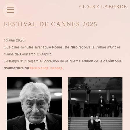
CLAIRE LABORDE
FESTIVAL DE CANNES 2025
13 mai 2025
Quelques minutes avant que
Robert De Niro
reçoive la Palme d'Or des
mains de Leonardo DiCaprio.
Le temps d'un regard à l'occasion de la
78ème édition de la cérémonie
d'ouverture du
Festival de Cannes
.