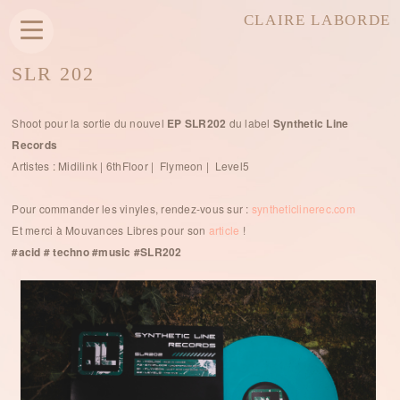
CLAIRE LABORDE
SLR 202
Shoot pour la sortie du nouvel
EP SLR202
du label
Synthetic Line
Records
Artistes : Midilink | 6thFloor | Flymeon | Level5
Pour commander les vinyles, rendez-vous sur :
syntheticlinerec.com
Et merci à Mouvances Libres pour son
article
!
#acid # techno #music #SLR202