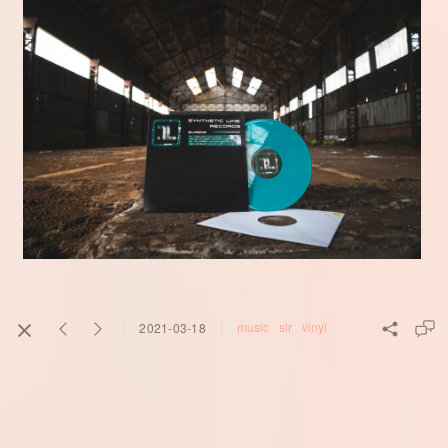
music
slr
vinyl
2021-03-18