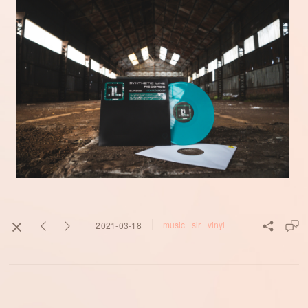
music
slr
vinyl
2021-03-18