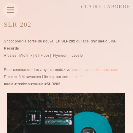
CLAIRE LABORDE
SLR 202
Shoot pour la sortie du nouvel
EP SLR202
du label
Synthetic Line
Records
Artistes : Midilink | 6thFloor | Flymeon | Level5
Pour commander les vinyles, rendez-vous sur :
syntheticlinerec.com
Et merci à Mouvances Libres pour son
article
!
#acid # techno #music #SLR202