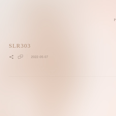
SLR303
2022-05-07